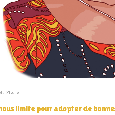
te D'Ivoire
 nous limite pour adopter de bonn