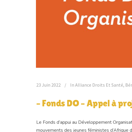
23 Juin 2022
In
Alliance Droits Et Santé
,
Bé
– Fonds DO – Appel à proj
Le Fonds d’appui au Développement Organisation
mouvements des jeunes féministes d’Afrique de 