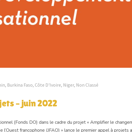
nin
,
Burkina Faso
,
Côte D'Ivoire
,
Niger
,
Non Classé
ets – juin 2022
nel (Fonds DO) dans le cadre du projet « Amplifier le changement
l’Ouest francophone (JFAO) » lance le premier appel à projets a