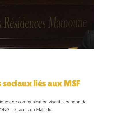
 sociaux liés aux MSF
atiques de communication visant l’abandon de
’ONG -, issu·e·s du Mali, du…