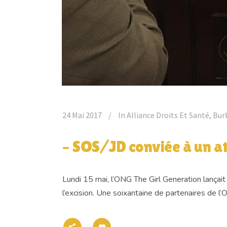
24 Mai 2017
In
Alliance Droits Et Santé
,
Bur
– SOS/JD conviée à un at
Lundi 15 mai, l’ONG The Girl Generation lançait
l’excision. Une soixantaine de partenaires de l’