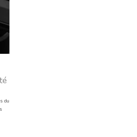
té
es du
s