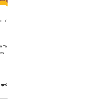
ANTÉ
a Ya
les
0